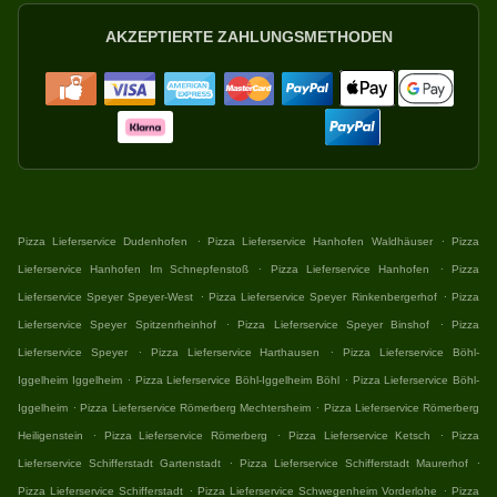
AKZEPTIERTE ZAHLUNGSMETHODEN
.
.
Pizza Lieferservice Dudenhofen
Pizza Lieferservice Hanhofen Waldhäuser
Pizza
.
.
Lieferservice Hanhofen Im Schnepfenstoß
Pizza Lieferservice Hanhofen
Pizza
.
.
Lieferservice Speyer Speyer-West
Pizza Lieferservice Speyer Rinkenbergerhof
Pizza
.
.
Lieferservice Speyer Spitzenrheinhof
Pizza Lieferservice Speyer Binshof
Pizza
.
.
Lieferservice Speyer
Pizza Lieferservice Harthausen
Pizza Lieferservice Böhl-
.
.
Iggelheim Iggelheim
Pizza Lieferservice Böhl-Iggelheim Böhl
Pizza Lieferservice Böhl-
.
.
Iggelheim
Pizza Lieferservice Römerberg Mechtersheim
Pizza Lieferservice Römerberg
.
.
.
Heiligenstein
Pizza Lieferservice Römerberg
Pizza Lieferservice Ketsch
Pizza
.
.
Lieferservice Schifferstadt Gartenstadt
Pizza Lieferservice Schifferstadt Maurerhof
.
.
Pizza Lieferservice Schifferstadt
Pizza Lieferservice Schwegenheim Vorderlohe
Pizza