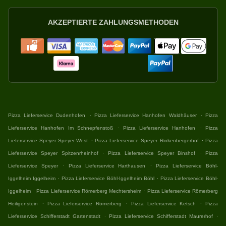
AKZEPTIERTE ZAHLUNGSMETHODEN
.
.
Pizza Lieferservice Dudenhofen
Pizza Lieferservice Hanhofen Waldhäuser
Pizza
.
.
Lieferservice Hanhofen Im Schnepfenstoß
Pizza Lieferservice Hanhofen
Pizza
.
.
Lieferservice Speyer Speyer-West
Pizza Lieferservice Speyer Rinkenbergerhof
Pizza
.
.
Lieferservice Speyer Spitzenrheinhof
Pizza Lieferservice Speyer Binshof
Pizza
.
.
Lieferservice Speyer
Pizza Lieferservice Harthausen
Pizza Lieferservice Böhl-
.
.
Iggelheim Iggelheim
Pizza Lieferservice Böhl-Iggelheim Böhl
Pizza Lieferservice Böhl-
.
.
Iggelheim
Pizza Lieferservice Römerberg Mechtersheim
Pizza Lieferservice Römerberg
.
.
.
Heiligenstein
Pizza Lieferservice Römerberg
Pizza Lieferservice Ketsch
Pizza
.
.
Lieferservice Schifferstadt Gartenstadt
Pizza Lieferservice Schifferstadt Maurerhof