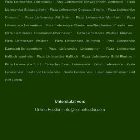
.
.
Pizza Lieferservice Schifferstadt
Pizza Lieferservice Schwegenheim Vorderlohe
Pizza
.
.
Lieferservice Schwegenheim
Pizza Lieferservice Otterstadt Binshof
Pizza Lieferservice
.
.
.
Otterstadt
Pizza Lieferservice Altlußheim
Pizza Lieferservice Mannheim
Pizza
.
.
Lieferservice Hockenheim
Pizza Lieferservice Oberhausen-Rheinhausen Rheinhausen
.
.
Pizza Lieferservice Oberhausen-Rheinhausen
Pizza Lieferservice Waldsee Rheinau
.
.
Pizza Lieferservice Waldsee
Pizza Lieferservice Neuhofen
Pizza Lieferservice
.
.
Dannstadt-Schauernheim
Pizza Lieferservice Limburgerhof
Pizza Lieferservice
.
.
.
Haßloch Iggelheim
Pizza Lieferservice Haßloch
Pizza Lieferservice Brühl Rheinau
.
.
.
Pizza Lieferservice Brühl
Türkisches Essen Lieferservice
Kebab Lieferservice
Pasta
.
.
.
Lieferservice
Fast Food Lieferservice
Salate Lieferservice
Essen zum mitnehmen und
zum Liefern
Unterstützt von:
Online Foodor | info@onlinefoodor.com