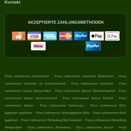
Kontakt
AKZEPTIERTE ZAHLUNGSMETHODEN
.
.
Pizza Lieferservice Dudenhofen
Pizza Lieferservice Hanhofen Waldhäuser
Pizza
.
.
Lieferservice Hanhofen Im Schnepfenstoß
Pizza Lieferservice Hanhofen
Pizza
.
.
Lieferservice Speyer Speyer-West
Pizza Lieferservice Speyer Rinkenbergerhof
Pizza
.
.
Lieferservice Speyer Spitzenrheinhof
Pizza Lieferservice Speyer Binshof
Pizza
.
.
Lieferservice Speyer
Pizza Lieferservice Harthausen
Pizza Lieferservice Böhl-
.
.
Iggelheim Iggelheim
Pizza Lieferservice Böhl-Iggelheim Böhl
Pizza Lieferservice Böhl-
.
.
Iggelheim
Pizza Lieferservice Römerberg Mechtersheim
Pizza Lieferservice Römerberg
.
.
.
Heiligenstein
Pizza Lieferservice Römerberg
Pizza Lieferservice Ketsch
Pizza