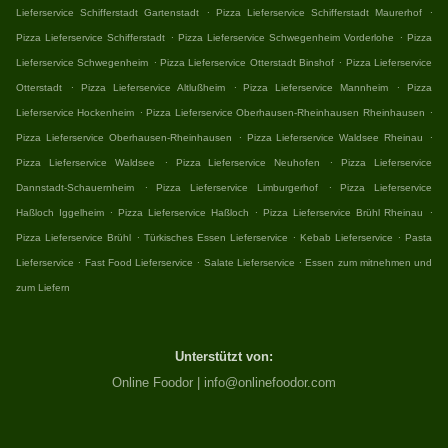
.
.
Lieferservice Schifferstadt Gartenstadt
Pizza Lieferservice Schifferstadt Maurerhof
.
.
Pizza Lieferservice Schifferstadt
Pizza Lieferservice Schwegenheim Vorderlohe
Pizza
.
.
Lieferservice Schwegenheim
Pizza Lieferservice Otterstadt Binshof
Pizza Lieferservice
.
.
.
Otterstadt
Pizza Lieferservice Altlußheim
Pizza Lieferservice Mannheim
Pizza
.
.
Lieferservice Hockenheim
Pizza Lieferservice Oberhausen-Rheinhausen Rheinhausen
.
.
Pizza Lieferservice Oberhausen-Rheinhausen
Pizza Lieferservice Waldsee Rheinau
.
.
Pizza Lieferservice Waldsee
Pizza Lieferservice Neuhofen
Pizza Lieferservice
.
.
Dannstadt-Schauernheim
Pizza Lieferservice Limburgerhof
Pizza Lieferservice
.
.
.
Haßloch Iggelheim
Pizza Lieferservice Haßloch
Pizza Lieferservice Brühl Rheinau
.
.
.
Pizza Lieferservice Brühl
Türkisches Essen Lieferservice
Kebab Lieferservice
Pasta
.
.
.
Lieferservice
Fast Food Lieferservice
Salate Lieferservice
Essen zum mitnehmen und
zum Liefern
Unterstützt von:
Online Foodor | info@onlinefoodor.com