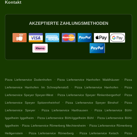
Kontakt
AKZEPTIERTE ZAHLUNGSMETHODEN
.
.
Pizza Lieferservice Dudenhofen
Pizza Lieferservice Hanhofen Waldhäuser
Pizza
.
.
Lieferservice Hanhofen Im Schnepfenstoß
Pizza Lieferservice Hanhofen
Pizza
.
.
Lieferservice Speyer Speyer-West
Pizza Lieferservice Speyer Rinkenbergerhof
Pizza
.
.
Lieferservice Speyer Spitzenrheinhof
Pizza Lieferservice Speyer Binshof
Pizza
.
.
Lieferservice Speyer
Pizza Lieferservice Harthausen
Pizza Lieferservice Böhl-
.
.
Iggelheim Iggelheim
Pizza Lieferservice Böhl-Iggelheim Böhl
Pizza Lieferservice Böhl-
.
.
Iggelheim
Pizza Lieferservice Römerberg Mechtersheim
Pizza Lieferservice Römerberg
.
.
.
Heiligenstein
Pizza Lieferservice Römerberg
Pizza Lieferservice Ketsch
Pizza