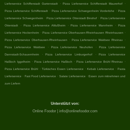
.
.
Lieferservice Schifferstadt Gartenstadt
Pizza Lieferservice Schifferstadt Maurerhof
.
.
Pizza Lieferservice Schifferstadt
Pizza Lieferservice Schwegenheim Vorderlohe
Pizza
.
.
Lieferservice Schwegenheim
Pizza Lieferservice Otterstadt Binshof
Pizza Lieferservice
.
.
.
Otterstadt
Pizza Lieferservice Altlußheim
Pizza Lieferservice Mannheim
Pizza
.
.
Lieferservice Hockenheim
Pizza Lieferservice Oberhausen-Rheinhausen Rheinhausen
.
.
Pizza Lieferservice Oberhausen-Rheinhausen
Pizza Lieferservice Waldsee Rheinau
.
.
Pizza Lieferservice Waldsee
Pizza Lieferservice Neuhofen
Pizza Lieferservice
.
.
Dannstadt-Schauernheim
Pizza Lieferservice Limburgerhof
Pizza Lieferservice
.
.
.
Haßloch Iggelheim
Pizza Lieferservice Haßloch
Pizza Lieferservice Brühl Rheinau
.
.
.
Pizza Lieferservice Brühl
Türkisches Essen Lieferservice
Kebab Lieferservice
Pasta
.
.
.
Lieferservice
Fast Food Lieferservice
Salate Lieferservice
Essen zum mitnehmen und
zum Liefern
Unterstützt von:
Online Foodor | info@onlinefoodor.com