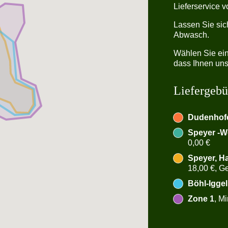
Lieferservice 
Lassen Sie sic
Abwasch.
Wählen Sie ein
dass Ihnen unse
Liefergebü
Dudenhof
Speyer -W
0,00 €
Speyer, H
18,00 €, Ge
Böhl-Iggel
Zone 1
, M