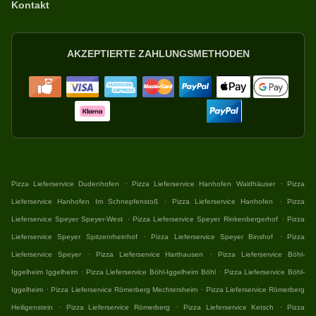
Kontakt
AKZEPTIERTE ZAHLUNGSMETHODEN
.
.
Pizza Lieferservice Dudenhofen
Pizza Lieferservice Hanhofen Waldhäuser
Pizza
.
.
Lieferservice Hanhofen Im Schnepfenstoß
Pizza Lieferservice Hanhofen
Pizza
.
.
Lieferservice Speyer Speyer-West
Pizza Lieferservice Speyer Rinkenbergerhof
Pizza
.
.
Lieferservice Speyer Spitzenrheinhof
Pizza Lieferservice Speyer Binshof
Pizza
.
.
Lieferservice Speyer
Pizza Lieferservice Harthausen
Pizza Lieferservice Böhl-
.
.
Iggelheim Iggelheim
Pizza Lieferservice Böhl-Iggelheim Böhl
Pizza Lieferservice Böhl-
.
.
Iggelheim
Pizza Lieferservice Römerberg Mechtersheim
Pizza Lieferservice Römerberg
.
.
.
Heiligenstein
Pizza Lieferservice Römerberg
Pizza Lieferservice Ketsch
Pizza