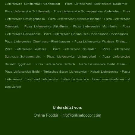
.
.
Lieferservice Schifferstadt Gartenstadt
Pizza Lieferservice Schifferstadt Maurerhof
.
.
Pizza Lieferservice Schifferstadt
Pizza Lieferservice Schwegenheim Vorderlohe
Pizza
.
.
Lieferservice Schwegenheim
Pizza Lieferservice Otterstadt Binshof
Pizza Lieferservice
.
.
.
Otterstadt
Pizza Lieferservice Altlußheim
Pizza Lieferservice Mannheim
Pizza
.
.
Lieferservice Hockenheim
Pizza Lieferservice Oberhausen-Rheinhausen Rheinhausen
.
.
Pizza Lieferservice Oberhausen-Rheinhausen
Pizza Lieferservice Waldsee Rheinau
.
.
Pizza Lieferservice Waldsee
Pizza Lieferservice Neuhofen
Pizza Lieferservice
.
.
Dannstadt-Schauernheim
Pizza Lieferservice Limburgerhof
Pizza Lieferservice
.
.
.
Haßloch Iggelheim
Pizza Lieferservice Haßloch
Pizza Lieferservice Brühl Rheinau
.
.
.
Pizza Lieferservice Brühl
Türkisches Essen Lieferservice
Kebab Lieferservice
Pasta
.
.
.
Lieferservice
Fast Food Lieferservice
Salate Lieferservice
Essen zum mitnehmen und
zum Liefern
Unterstützt von:
Online Foodor | info@onlinefoodor.com