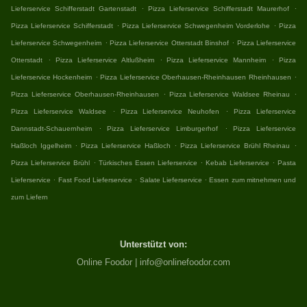
.
.
Lieferservice Schifferstadt Gartenstadt
Pizza Lieferservice Schifferstadt Maurerhof
.
.
Pizza Lieferservice Schifferstadt
Pizza Lieferservice Schwegenheim Vorderlohe
Pizza
.
.
Lieferservice Schwegenheim
Pizza Lieferservice Otterstadt Binshof
Pizza Lieferservice
.
.
.
Otterstadt
Pizza Lieferservice Altlußheim
Pizza Lieferservice Mannheim
Pizza
.
.
Lieferservice Hockenheim
Pizza Lieferservice Oberhausen-Rheinhausen Rheinhausen
.
.
Pizza Lieferservice Oberhausen-Rheinhausen
Pizza Lieferservice Waldsee Rheinau
.
.
Pizza Lieferservice Waldsee
Pizza Lieferservice Neuhofen
Pizza Lieferservice
.
.
Dannstadt-Schauernheim
Pizza Lieferservice Limburgerhof
Pizza Lieferservice
.
.
.
Haßloch Iggelheim
Pizza Lieferservice Haßloch
Pizza Lieferservice Brühl Rheinau
.
.
.
Pizza Lieferservice Brühl
Türkisches Essen Lieferservice
Kebab Lieferservice
Pasta
.
.
.
Lieferservice
Fast Food Lieferservice
Salate Lieferservice
Essen zum mitnehmen und
zum Liefern
Unterstützt von:
Online Foodor | info@onlinefoodor.com