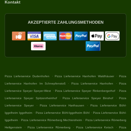
Kontakt
AKZEPTIERTE ZAHLUNGSMETHODEN
.
.
Pizza Lieferservice Dudenhofen
Pizza Lieferservice Hanhofen Waldhäuser
Pizza
.
.
Lieferservice Hanhofen Im Schnepfenstoß
Pizza Lieferservice Hanhofen
Pizza
.
.
Lieferservice Speyer Speyer-West
Pizza Lieferservice Speyer Rinkenbergerhof
Pizza
.
.
Lieferservice Speyer Spitzenrheinhof
Pizza Lieferservice Speyer Binshof
Pizza
.
.
Lieferservice Speyer
Pizza Lieferservice Harthausen
Pizza Lieferservice Böhl-
.
.
Iggelheim Iggelheim
Pizza Lieferservice Böhl-Iggelheim Böhl
Pizza Lieferservice Böhl-
.
.
Iggelheim
Pizza Lieferservice Römerberg Mechtersheim
Pizza Lieferservice Römerberg
.
.
.
Heiligenstein
Pizza Lieferservice Römerberg
Pizza Lieferservice Ketsch
Pizza